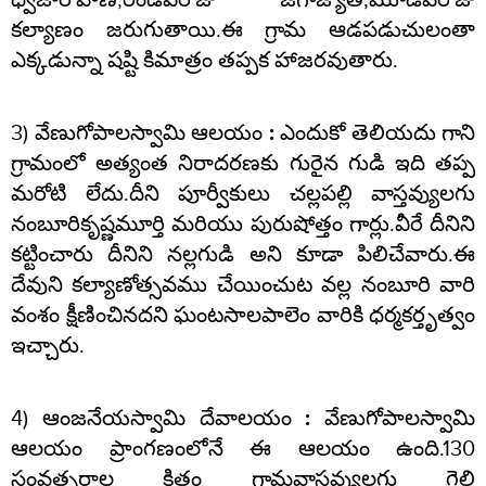
కల్యాణం జరుగుతాయి.ఈ గ్రామ ఆడపడుచులంతా
ఎక్కడున్నా షష్టి కిమాత్రం తప్పక హాజరవుతారు.
3)
వేణుగోపాలస్వామి ఆలయం :
ఎందుకో తెలియదు గాని
గ్రామంలో అత్యంత నిరాదరణకు గురైన గుడి ఇది తప్ప
మరోటి లేదు.దీని పూర్వీకులు చల్లపల్లి వాస్తవ్యులగు
నంబూరికృష్ణమూర్తి మరియు పురుషోత్తం గార్లు.వీరే దీనిని
కట్టించారు దీనిని నల్లగుడి అని కూడా పిలిచేవారు.ఈ
దేవుని కల్యాణోత్సవము చేయించుట వల్ల నంబూరి వారి
వంశం క్షీణించినదని ఘంటసాలపాలెం వారికి ధర్మకర్తృత్వం
ఇచ్చారు.
4)
ఆంజనేయస్వామి దేవాలయం :
వేణుగోపాలస్వామి
ఆలయం ప్రాంగణంలోనే ఈ ఆలయం ఉంది.130
సంవత్సరాల క్రితం గ్రామవాస్తవ్యులగు గెల్లి