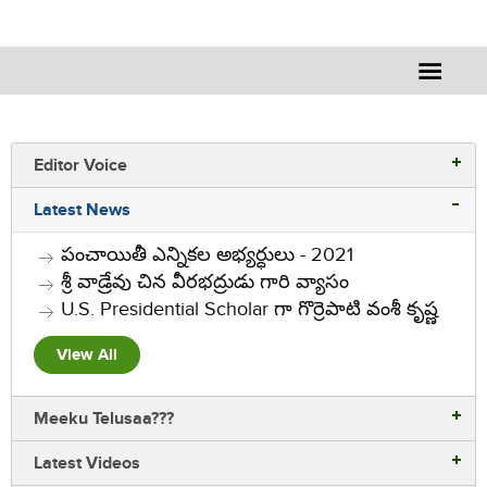
Editor Voice
Villagte Information
Latest News
Lorem ipsum dolor sit amet consectetur adipiscing elit auris
పంచాయితీ ఎన్నికల అభ్యర్ధులు - 2021
eget tincidunt sem
శ్రీ వాడ్రేవు చిన వీరభద్రుడు గారి వ్యాసం
U.S. Presidential Scholar గా గొర్రెపాటి వంశీ కృష్ణ
View All
Meeku Telusaa???
Latest Videos