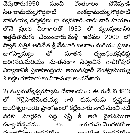
చెపుతారు.1950 నుంచి కొంతకాలం దోనేపూడి
సీతారామయ్య,గొర్రెపాటి వెంకట్రామయ్య,గొర్రెపాటి
బాపనయ్య ధర్మకర్తలు గా వ్యవహరించారు.వారి హయాం
లోనే ప్రజల విరాళాలతో 1953 లో ధ్వజస్తంభానికి
ఇత్తడితొడుగు చేయించారు.మళ్లీ ఇటీవల 2009 లో
స్వాతి పత్రిక అధినేత శ్రీ వేమూరి బలరాం మరియు ప్రజల
భాగస్వామ్యం తో నూతన ధ్వజస్తంభప్రతిష్ట
జరిగినది.మరియు నూతనంగా నిర్మించిన గాలిగోపుర
నిర్మాణానికి ప్రవాసాంధ్రుడు అయినపూడి వెంకట్రామయ్య
3 లక్షల రూపాయలు విరాళంగా అందచేశారు.
2)
సుబ్రమణ్యేశ్వరస్వామి దేవాలయం :
ఈ గుడి ని 1813
లో గొర్రెపాటిచెంచయ్య గారి కుమారుడు కృష్ణమ్మ
జలధీశ్వరాలయ ప్రాంగణంలో కట్టించారు.నాటి నుంచి నేటి
వరకు మార్గశిర శుద్ధ షష్టి కి అతి వైభవముగా
కళ్యాణోత్సవము లు జరుగును.మొదటిరోజు
ధ్వజారోహణ,రెండవరోజు జగాజ్యోతి,మూడవరోజు