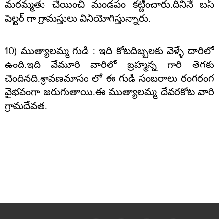
మరమ్మతు చేయించి మండపం కట్టించారు.దీనినే బస్
షెల్టర్ గా గ్రామస్తులు వినియోగిస్తున్నారు.
10)
ముత్యాలమ్మ గుడి
: ఇది కోటదిబ్బలకు వెళ్ళే దారిలో
ఉంది.ఇది వేమూరి వారిలో బ్రహ్మన్న గారి తెగకు
చెందినది.శ్రావణమాసం లో ఈ గుడి సంబరాలు రంగరంగ
వైభవంగా జరుగుతాయి.ఈ ముత్యాలమ్మ దేవరకోట వారి
గ్రామదేవత.