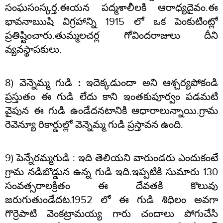
సంఘసంస్కర్త.ఈయన పద్మశాలీలకి ఆరాధ్యదైవం.ఈ
భావనాఋషి విగ్రహాన్ని 1915 లో ఒక పెంకుటింట్లో
ప్రతిష్టించారు.తుమ్మలచర్ల గోవిందరాజులు దీని
వ్యవస్థాపకులు.
8)
వెన్నెమ్మ గుడి :
ఇదెక్కడుందా అని ఆశ్చర్యపోకండి
ప్రస్తుతం ఈ గుడి లేదు కాని ఇంతకుపూర్వం పడమటి
వైపున ఈ గుడి ఉండేదనటానికి ఆధారాలున్నాయి.గ్రామ
రెవెన్యూ రికార్డుల్లో వెన్నెమ్మ గుడి ప్రస్తావన ఉంది.
9)
పెన్నేరమ్మగుడి
: ఇది తెలియని వారుండరు ఎందుకంటే
గ్రామ నడిబొడ్డున ఉన్న గుడి ఇది.ఇప్పటికి సుమారు 130
సంవత్సరాలక్రితం ఈ దేవతకి కొలువు
జరుగుతుండేదట.1952 లో ఈ గుడి శిధిలం అవగా
గొర్రెపాటి వెంకట్రామయ్య గారు చందాలు పోగుచేసి