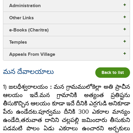
Administration
Other Links
e-Books (Charitra)
Temples
Appeals From Village
మన దేవాలయాలు
Back to list
1)
జలధీశ్వరాలయం :
మన గ్రామములోకెల్లా అతి ప్రాచీన
ఆలయం ఇదే.మన గ్రామానికి అత్యంత ప్రతిష్టను
తీసుకొచ్చిన ఆలయం కూడా ఇదే దీనికి ఎర్రగుడి అనికూడా
పేరు ఉండేదట.పూర్వము దీనికి 300 ఎకరాల మాన్యం
ఉండేది,తరువాత దానిని చల్లపల్లి జమిందారు తీసుకుని
పడమటి పొలం ఏడు ఎకరాలు ఉంచారని అర్చకులు