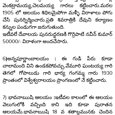
వెంకట్రామయ్య,చెలమయ్య గారలు కట్టించారు.మరల
1905 లో ఆలయం శిధిలమైపోగా మళ్ళీ విరాళాలు పోగు
చేసి పునర్నిర్మించారు.ప్రతి శివరాత్రికి దేవుని కల్యాణం
కన్నుల పండుగగా జరుగుతుంది.
ఇటీవలే దేవాలయ పునరుద్ధరణకి గొర్రెపాటి నవీన్ కుమార్
50000/- విరాళంగా అందచేసారు.
6
)అన్నపూర్ణాంబాలయం :
ఈ గుడి పేరు కూడా
చాలామంది విని ఉండకపోవచ్చు.వేమూరి ఘంటయ్య గారి
తెగలో గోపాలుడు గారి భార్య గంగమ్మ గారు 1930
ప్రాంతంలో విశ్వేశ్వరాలయం ప్రాంగణంలో నే కట్టించారు.
7)
భావనాఋషి ఆలయం :
ఇటీవల కాలంలో ఈ ఆలయం
వెలుగులోకి వచ్చింది కాని ఇది కూడా పురాతన
ఆలయమే.భావనాఋషి 18 వ శతాబ్దమునకు చెందిన