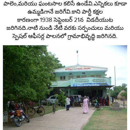
పాలెం
,
మరియు ఘంటసాల కలిసే ఉండేవి
.
ఎన్నికలు కూడా
ఉమ్మడిగానే జరిగేవి
.
కాని పార్టీ కక్షల
కారణంగా
1938
సెప్టెంబర్
21
న విడదీయుట
జరిగినది
.
నాటి నుండి నేటి వరకు సర్పంచులు మరియు
స్పెషల్ ఆఫీసర్ల పాలనలో గ్రామాభివృద్ధి జరిగినది
.