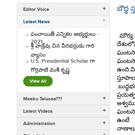
బౌద్ధ 
Editor Voice
Latest News
పంచాయితీ ఎన్నికల అభ్యర్ధులు -
మౌర్య 
2021
దేశం
శ్రీ వాడ్రేవు చిన వీరభద్రుడు గారి
ఘంటసాల
వ్యాసం
ఘంటసాల
U.S. Presidential Scholar గా
ఉంది
గొర్రెపాటి వంశీ కృష్ణ
స్తూపా
View All
.బుద్ధ
ప్రయత్న
Meeku Telusaa???
అశ్వము
Latest Videos
ఘంటసాల
ఉంటే 
Administration
నాణాలు