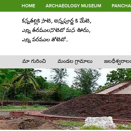
HOME
ARCHAEOLOGY MUSEUM
PANCHAY
మా గురించి
మండల గ్రామాలు
జలధీశ్వరా