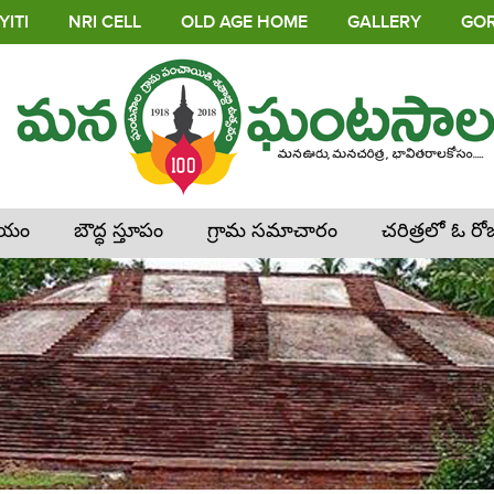
ITI
NRI CELL
OLD AGE HOME
GALLERY
GOR
లయం
బౌద్ధ స్తూపం
గ్రామ సమాచారం
చరిత్రలో ఓ రో