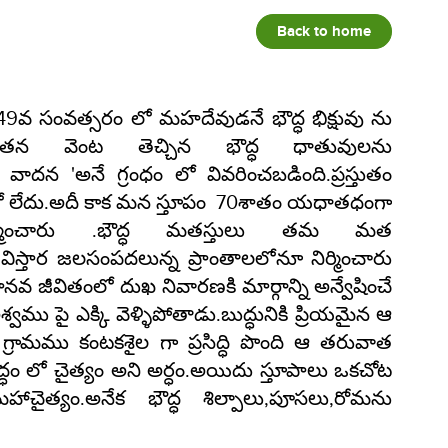
Back to home
ం 249వ సంవత్సరం లో మహదేవుడనే భౌద్ధ భిక్షువు ను
 తన వెంట తెచ్చిన భౌద్ధ ధాతువులను
య వాదన 'అనే గ్రంధం లో వివరించబడింది.ప్రస్తుతం
 లో లేదు.అదీ కాక మన స్తూపం 70శాతం యధాతధంగా
ిర్మించారు .భౌద్ధ మతస్తులు తమ మత
తార జలసంపదలున్న ప్రాంతాలలోనూ నిర్మించారు
జీవితంలో దుఖ నివారణకి మార్గాన్ని అన్వేషించే
అశ్వము పై ఎక్కి వెళ్ళిపోతాడు.బుద్ధునికి ప్రియమైన ఆ
రామము కంటకశైల గా ప్రసిద్ధి పొంది ఆ తరువాత
ం లో చైత్యం అని అర్ధం.అయిదు స్తూపాలు ఒకచోట
త్యం.అనేక భౌద్ధ శిల్పాలు,పూసలు,రోమను