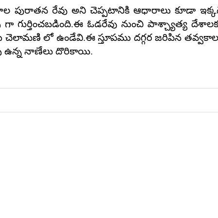
ల పురాతన రేవు అని చెప్పటానికి ఆధారాలు కూడా ఇక
 గా గుర్తించబడింది.ఈ ఓడరేవు నుంచి పాశ్చ్యాత్య దేశాలక
 చెలామణి లో ఉండేవి.ఈ స్తూపము దగ్గర జరిపిన తవ్వకాలలో
ు ఉన్న నాణేలు దొరికాయి.