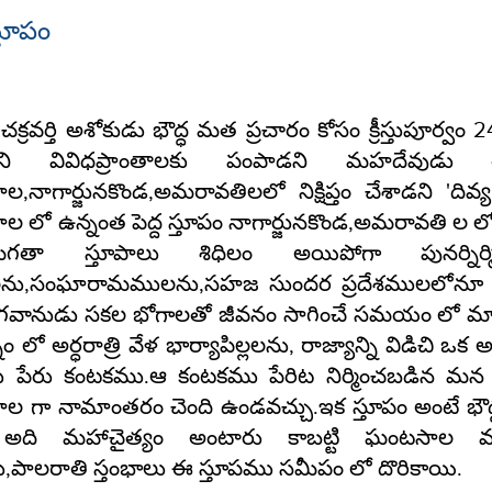
స్తూపం
చక్రవర్తి అశోకుడు భౌద్ధ మత ప్రచారం కోసం క్రీస్తుపూర్వ
లోని వివిధప్రాంతాలకు పంపాడని మహదేవుడు
,నాగార్జునకొండ,అమరావతిలలో నిక్షిప్తం చేశాడని 'దివ్
 లో ఉన్నంత పెద్ద స్తూపం నాగార్జునకొండ,అమరావతి ల
.మిగతా స్తూపాలు శిధిలం అయిపోగా పునర్న
లను,సంఘారామములను,సహజ సుందర ప్రదేశములలోనూ విస్
భగవానుడు సకల భోగాలతో జీవనం సాగించే సమయం లో మానవ 
ం లో అర్ధరాత్రి వేళ భార్యాపిల్లలను, రాజ్యాన్ని విడిచి ఒక 
 పేరు కంటకము.ఆ కంటకము పేరిట నిర్మించబడిన మన గ్
 గా నామాంతరం చెంది ఉండవచ్చు.ఇక స్తూపం అంటే భౌద్ధ
అది మహాచైత్యం అంటారు కాబట్టి ఘంటసాల మహాచై
,పాలరాతి స్తంభాలు ఈ స్తూపము సమీపం లో దొరికాయి.