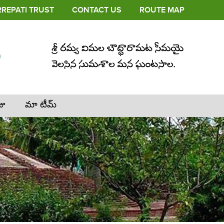
REPATI TRUST
CONTACT US
ROUTE MAP
జు
మా టీమ్