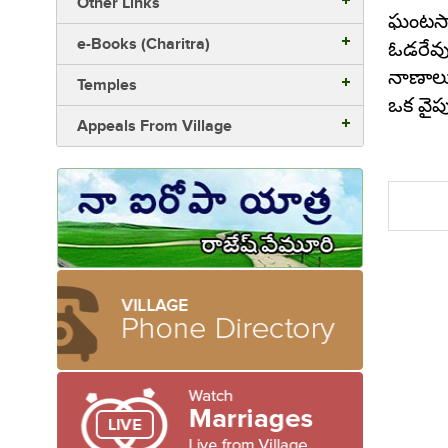
Other Links
ఘంటసా
e-Books (Charitra)
ఓడరేవు
నాణాలు
Temples
ఒక వైప
Appeals From Village