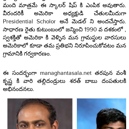
మంది మాత్రమే ఈ స్కాలర్ షిప్ కి ఎంపిక అవుతారు.
వీరందరికీ అమెరికా అధ్యక్షుడి చేతులమీదుగా
Presidential Scholor అనే మెడల్ ని అందచేస్తారు.
సాధారణ రైతు కుటుంబంలో జన్మించి 1990 వ దశకంలో ,
స్వశక్తితో అమెరికా కి వెళ్ళిన మన గ్రామస్థుల వారసులు
అమెరికాలో కూడా తమ ప్రతిభని నిరూపించుకోవటం మన
గ్రామానికి గర్వకారణం.
ఈ సందర్భంగా managhantasala.net తరపున వంశీ
కృష్ణ కి వారి తల్లిదండ్రులు శరత్ బాబు దంపతులకి
అభినందనలు.