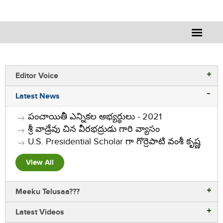
Editor Voice
Latest News
పంచాయితీ ఎన్నికల అభ్యర్ధులు - 2021
శ్రీ వాడ్రేవు చిన వీరభద్రుడు గారి వ్యాసం
U.S. Presidential Scholar గా గొర్రెపాటి వంశీ కృష్ణ
View All
Meeku Telusaa???
Latest Videos