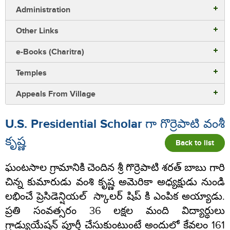
Administration
Other Links
e-Books (Charitra)
Temples
Appeals From Village
U.S. Presidential Scholar గా గొర్రెపాటి వంశీ
కృష్ణ
Back to list
ఘంటసాల గ్రామానికి చెందిన శ్రీ గొర్రెపాటి శరత్ బాబు గారి
చిన్న కుమారుడు వంశి కృష్ణ అమెరికా అధ్యక్షుడు నుండి
లభించే ప్రెసిడెన్షియల్ స్కాలర్ షిప్ కి ఎంపిక అయ్యాడు.
ప్రతి సంవత్సరం 36 లక్షల మంది విద్యార్ధులు
గ్రాడ్యుయేషన్ పూర్తీ చేసుకుంటుంటే అందులో కేవలం 161