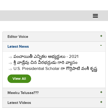
Editor Voice
Latest News
పంచాయితీ ఎన్నికల అభ్యర్ధులు - 2021
శ్రీ వాడ్రేవు చిన వీరభద్రుడు గారి వ్యాసం
U.S. Presidential Scholar గా గొర్రెపాటి వంశీ కృష్ణ
View All
Meeku Telusaa???
Latest Videos