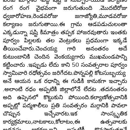
రంగ రంగ వైభవంగా జరుగుతుంది
.
మొదటిరోజు
ధ్వజారోహణ
,
రెండవరోజు జగాజ్యోతి
,
మూడవరోజు
కల్యాణం జరుగుతాయి
.
ఈ గ్రామ ఆడపడుచులంతా
ఎక్కడున్నా షష్టి కిమాత్రం తప్పక హాజరవుతారు ఇంతకు
పూర్వం పిల్లలకు తల వెంట్రుకలు ప్రధమంగా ఇక్కడే
తీయించేవారు
.
చెంచయ్య గారి అనంతరం అదే
కుటుంబానికి చెందిన వెంకయ్యగారు ముఖమండపాన్ని
కట్టించారు
.
ఇప్పుడు లేదు కాని
50
సంవత్సరాల పూర్వం
స్వామివారి రధోత్సవం జరిగేదట
.
పొన్నపల్లి కోటసుబ్బయ్య
అనే ఆయన ఒక రధాన్ని ఈ గుడికి కానుకగా ఇచ్చారు
.
అలాంటి రధం అప్పటికి జిల్లాలోనే లేదట
.
తదనంతరం
అది ఉప్పెనలో కొట్టుకుని పోయింది
.
కల్యాణోత్సవానికి
అప్పట్లో పద్మశాలీలు ప్రతి సంవత్సరం మగ్గానికి పావలా
చొప్పున ఇచ్చేవారట
.
ఇక సాంస్కృతిక
కార్యక్రమాలు
,
నాటకాలు
,
కోలాటం
,
ఈ ఉత్సవాలకు
అదనపు ఆకర్షణ
.
ఇవి ఇప్పటికీ కొనసాగుతూనే