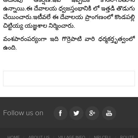
ఉన్నాయి
.
ఈ దేవాలయ ధ్వజస్తంభానికి లో ఇత్తడి తొడుగు
చేయించారు
.
ఇటీవలే ఈ దేవాలయ ప్రాంగణంలో కొండపల్లి
చిట్టియ్య యజ్ఞశాల నిర్మించారు
.
వంశపారంపర్యంగా ఇది గొర్రెపాటి వారి ధర్మకర్తృత్వంలో
ఉంది
.
Follow us on
HOME
ABOUT US
VILLAGE INFO
NRI CELL
ROUTE