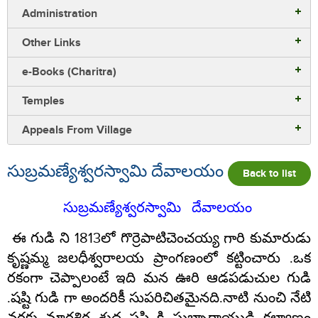
Administration
Other Links
e-Books (Charitra)
Temples
Appeals From Village
సుబ్రమణ్యేశ్వరస్వామి దేవాలయం
Back to list
సుబ్రమణ్యేశ్వరస్వామి
దేవాలయం
ఈ గుడి ని
1813
లో గొర్రెపాటిచెంచయ్య గారి కుమారుడు
కృష్ణమ్మ జలధీశ్వరాలయ ప్రాంగణంలో కట్టించారు
.
ఒక
రకంగా చెప్పాలంటే ఇది మన ఊరి ఆడపడుచుల గుడి
.
షష్టి గుడి గా అందరికీ సుపరిచితమైనది
.
నాటి నుంచి నేటి
వరకు మార్గశిర శుద్ధ షష్టి కి సుబ్బారాయుడి కల్యాణం