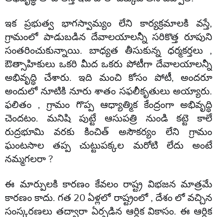
ఇక ప్రభుత్వ భాగస్వామ్యం లేని కార్యక్రమాలకి వస్తే,
గ్రామంలో పాడుబడిన దేవాలయాలన్నీ సరికొత్త రూపుని
సంతరించుకున్నాయి. బాధ్యత తీసుకున్న ధర్మకర్తలు ,
ఔత్సాహికులు ఒకరి మీద ఒకరు పోటీగా దేవాలయాలన్నీ
అభివృద్ధి చేశారు. ఇది మంచి కోసం పోటీ, అందరూ
అందులో నూటికి నూరు శాతం సఫలీకృతులు అయ్యారు.
ఫలితం , గ్రామం గొప్ప ఆధ్యాత్మిక కేంద్రంగా అభివృద్ధి
చెందటం. మనిషి పుట్టే ఆసుపత్రి నుండి కట్టె కాలే
రుద్రభూమి వరకు కించిత్ అసౌకర్యం లేని గ్రామం
ఘంటసాల తప్ప చుట్టుపక్కల మరోటి లేదు అంటే
నమ్మగలరా ?
ఈ మార్పులకి కారణం కేవలం రాష్ట్ర విభజన మాత్రమే
కారణం కాదు. గత 20 ఏళ్లలో రాష్ట్రంలో , దేశం లో వచ్చిన
సంస్కరణలు తద్వారా ఏర్పడిన ఆర్ధిక వికాసం. ఈ ఆర్ధిక