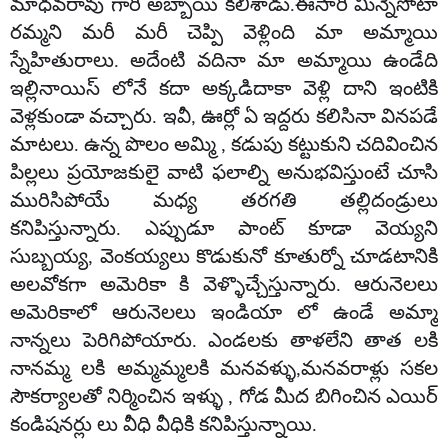
మాధవరావు గారి అబ్బాయి కలిశాడు.ఈసారి మిన్నెసోటా
రమ్మని మరీ మరీ చెప్పి వెళ్లింది మా అమ్మాయి
స్నేహితురాలు. అదేంటి వదినా మా అమ్మాయి ఉండేది
ఇల్లినాయిస్ లోనే కదా అక్కడిదాకా వెళ్లి దాని ఇంటికి
వెళ్లకుండా వచ్చారు. ఇవీ, ఊర్లో ఏ ఇద్దరు కలిసినా వినపడే
మాటలు. ఉన్న పొలం అమ్మి , కడుపు కట్టుకుని చదివించిన
పిల్లలు ప్రయోజకులై వాటి ఫలాల్ని అనుభవిస్తుంటే చూసి
మురిసిపోయే మధ్య తరగతి తల్లిదండ్రులు
కనిపిస్తున్నారు. ఎప్పుడూ పాంట్ కూడా వెయ్యని
సుబ్బయ్య, వెంకయ్యలు కొడుకునో కూతుర్నో చూడటానికి
అలవోకగా అమెరికా కి వెళ్ళొచ్చేస్తున్నారు. ఆరునెలలు
అమెరికాలో ఆరునెలలు ఇండియా లో ఉండే అమ్మా
నాన్నలు పెరిగిపోయారు. ఎండలకు తాళలేని తాత లకి
నానమ్మ లకి అమ్మమ్మలకి మనవళ్ళు,మనవరాళ్లు సకల
సౌకర్యాలతో నిర్మించిన ఇళ్ళు , గోడ మీద బిగించిన ఎయిర్
కండిషనర్లు లు వీధి వీధికి కనిపిస్తున్నాయి.