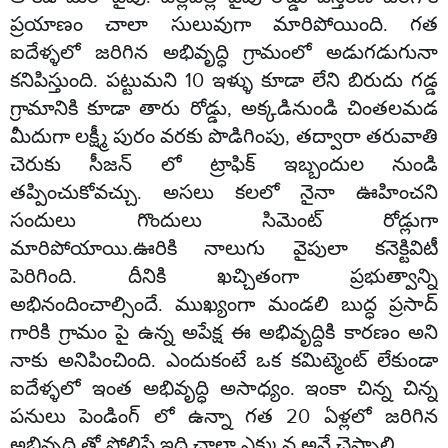
ప్రయాణం చాలా సులువుగా మారిపోయింది. గత
ఐదేళ్ళలో జరిగిన అభివృద్ధి గ్రామంలో అడుగడుగునా
కనిపిస్తుంది. పట్టుమని 10 ఇళ్ళు కూడా లేని బిరుదు గడ్డ
గ్రామానికి కూడా తారు రోడ్డు, అక్కడినుండి చింతలమడ
మీదుగా లక్ష్మీ పురం వరకు పొడిగింపు, తద్వారా తరువాతి
చెరుకు సీజన్ లో ట్రాఫిక్ ఇబ్బందుల నుండి
తప్పించుకోవచ్చు. అసలు కలలో నైనా ఊహించని
సందులు గొందులు సిమెంట్ రోడ్లుగా
మారిపోయాయి.ఊరికి నాలుగు వైపులా కనెక్టివిటీ
పెరిగింది. దీనికి ఖచ్చితంగా ప్రభుత్వాన్ని
అభినందించాల్సిందే. ముఖ్యంగా మండలి బుద్ధ ప్రసాద్
గారికి గ్రామం పై ఉన్న అపేక్ష ఈ అభివృద్దికి కారణం అని
నాకు అనిపించింది. ఎందుకంటే ఒక కమిట్మెంట్ లేకుండా
ఐదేళ్ళలో ఇంత అభివృద్ధి అసాధ్యం. ఇంకా చిన్న చిన్న
పనులు పెండింగ్ లో ఉన్నా గత 20 ఏళ్లలో జరిగిన
అభివృద్ధి తో పోలిస్తే ఇది చాలా ఎక్కువ అనే చెప్పాలి.