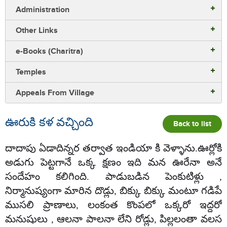
Administration
Other Links
e-Books (Charitra)
Temples
Appeals From Village
ఊరుకి కళ వచ్చింది
Back to list
దాదాపు ఏడాదిన్నర తర్వాత ఇండియా కి వెళ్ళాను.ఊర్లోకి
అడుగు పెట్టగానే ఒక్క క్షణం ఇది మన ఊరేనా అనే
సందేహం కలిగింది. పాడుబడిన పెంకుటిళ్లు ,
నిర్మానుష్యంగా మారిన దొడ్లు, బిక్కు బిక్కు మంటూ గడిపే
ముసలి ప్రాణాలు, లంకంత కొంపలో ఒక్కరో ఇద్దరో
మనుషులు , ఆలనా పాలనా లేని రోడ్లు, పిల్లలంతా వలస