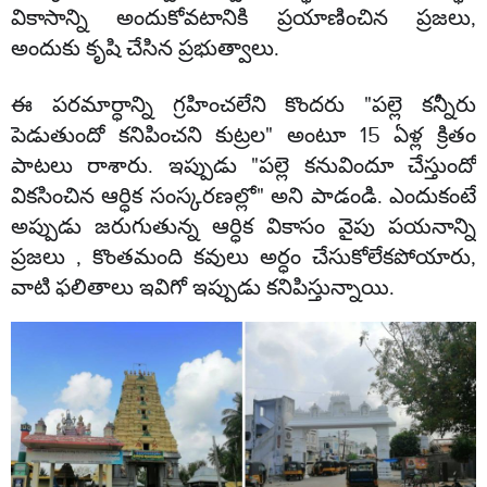
వికాసాన్ని అందుకోవటానికి ప్రయాణించిన ప్రజలు,
అందుకు కృషి చేసిన ప్రభుత్వాలు.
ఈ పరమార్ధాన్ని గ్రహించలేని కొందరు "పల్లె కన్నీరు
పెడుతుందో కనిపించని కుట్రల" అంటూ 15 ఏళ్ల క్రితం
పాటలు రాశారు. ఇప్పుడు "పల్లె కనువిందూ చేస్తుందో
వికసించిన ఆర్ధిక సంస్కరణల్లో" అని పాడండి. ఎందుకంటే
అప్పుడు జరుగుతున్న ఆర్ధిక వికాసం వైపు పయనాన్ని
ప్రజలు , కొంతమంది కవులు అర్ధం చేసుకోలేకపోయారు,
వాటి ఫలితాలు ఇవిగో ఇప్పుడు కనిపిస్తున్నాయి.