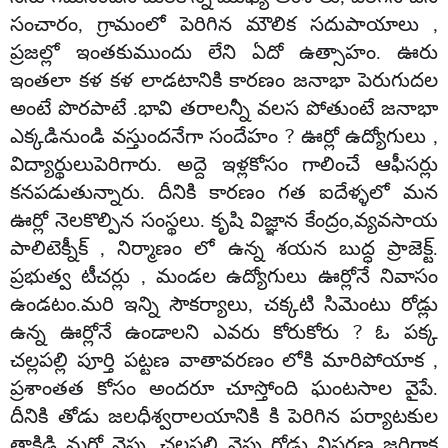
సంచారం, గ్రామంలో పెరిగిన మౌలిక సదుపాయాలు ,
ప్రజల్లో ఇంతకుముందు లేని ఏదో ఉత్సాహం. ఊరు
ఇంతలా కళ కళ లాడటానికి కారణం జనాభా పెరుగుదల
అంటే పొరపాటే .భావి తరాలన్నీ వలస పోతుంటే జనాభా
ఎక్కడినుండి వస్తుందనేగా సందేహం ? ఊర్లో ఉద్యోగులు ,
విద్యార్థులుపెరిగారు. అద్దె ఇళ్లకోసం గాలించే ఆఫీసర్లు
కనపడుతున్నారు. దీనికి కారణం గత ఐదేళ్ళలో మన
ఊర్లో నెలకొల్పిన సంస్థలు. కృషి విజ్ఞాన కేంద్రం,వ్యవసాయ
పాలిటెక్నీక్ , నిర్మాణం లో ఉన్న శయన బుద్ధ ప్రాజెక్ట్.
ప్రభుత్వ టీచర్లు , మండల ఉద్యోగులు ఊర్లోనే నివాసం
ఉండటం.మరి ఇన్ని సౌకర్యాలు, చక్కటి సిమెంటు రోడ్లు
ఉన్న ఊర్లోనే ఉండాలని ఎవరు కోరుకోరు ? ఓ పక్క
చల్లపల్లి పూర్తి పట్టణ వాతావరణం లోకి మారిపోయాక ,
ప్రశాంతత కోసం అందరూ చూస్తోంది ఘంటసాల వైపే.
దీనికి తోడు జలధీశ్వరాలయానికి కి పెరిగిన పర్యాటకుల
తాకిడి మరో వైపు. చల్లపల్లి వైపు రోడ్డు విస్తరణ జరిగాక