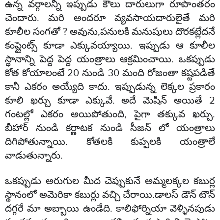
ఉన్న వర్గాలన్నీ ఇప్పుడు కౌలు దారులుగా రూపాంతరం
చెందారు. మరి అందరూ వ్యవసాయదారులైతే మరి
కూలీల సంగతో ? అవును,పనులకి మనుషులు దొరకట్లేదనే
కంప్లైంట్స్ కూడా ఎక్కువయ్యాయి. ఇప్పుడు ఆ కూలీల
స్థానాన్ని పెద్ద పెద్ద యంత్రాలు ఆక్రమించాయి. ఒకప్పుడు
కోత కోయాలంటే 20 నుండి 30 మంది రోజంతా కష్టపడితే
కానీ ఎకరం అయ్యేది కాదు. ఇప్పుడున్న లెక్కల ప్రకారం
కూలి ఖర్చు కూడా ఎక్కువే. అదే మెషిన్ అయితే 2
గంటల్లో ఎకరం అయిపోతుంది, పైగా తక్కువ ఖర్చు.
బీహార్ నుండి కర్ణాటక నుండి సీజన్ లో యంత్రాలు
దిగిపోతున్నాయి. కోతలకి కుప్పలకి యంత్రాలే
వాడుతున్నారు.
ఒకప్పుడు అరుగుల మీద చెప్పుకునే అమ్మలక్కల కబుర్ల
స్థానంలో అమెరికా కబుర్లు వచ్చి చేరాయి.డాలస్ డౌన్ టౌన్
దగ్గరే మా అబ్బాయి ఉండేది. కాలిఫోర్నియా వెళ్ళినపుడు