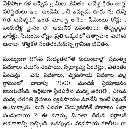
వెళ్లిపోగా కళ తప్పిన గ్రామీణ జీవితం. ఐదేళ్ల క్రితం ఊర్లో
పరిస్థితులు ఇలా ఉండేవి. కానీ ఇప్పుడు ఊరు ను చ
ుస్తే
గత ఐదేళ్ళలో ఇంత మార్పా అనేలా సిమెంటు రోడ్లు ,
పెంకుటిళ్ల స్థానం లో ఆధునిక భవంతులు, తీర్చిద్దిద్దిన
వాకిళ్లు, సిమెంటు రోడ్లు ,ప్రతి ఒక్కరిలో ఉత్సాహం, పెరిగిన
జనాభా, కొత్తకళ సంతరించుకున్న గ్రామీణ జీవితం.
ముఖ్యంగా దిగువ మధ్యతరగతి కుటుంబాల్లో ప్రభుత్వ
పధకాలు వెలుగు నింపాయి. వృధ్యాప్య పింఛన్లు , వితంతు
పించన్లు , పశు పధకాలు, వ్యవసాయ పథకాల వల్ల
గ్రామంలో దాదాపు 2500 మందికి ప్రయోజనం
కలుగుతోంది. ఆర్ధికంగా స్థిరపడిన మధ్య తరగతి , ఎగువ
మధ్య తరగతి రైతులు వ్యవసాయం మానేసి ఇంటి పట్టునే
ఉంటున్నారు. మరి ఎవరూ చెయ్యకపోతే పొలాలు ఎట్లా
పండుతాయి ? ఈ మార్పు మిగతా దిగువ వర్గాలకి
అవకాశాన్ని ఇచ్చింది. ఒకప్పుడు వ్యవసాయ కూలీలు గా