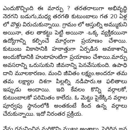
ఎందుకొచ్చింది ఈ మార్పు ? తరతరాలుగా అభివృద్ధి
నెరగని బడుగు,మధ్య తరగతి కుటుంబాలు గత 20 ఏళ్ల
లో వొళ్లు విరుచుకున్నాయి. గ్రామం లో ఆస్తుల్ని అమ్ముకుని
అయినా, తల తాకట్టు పెట్టి అయినా -ఒక్క వ్యక్తికయినా
ఉద్యోగాన్ని కల్పించే మార్గంగా ప్రయాణం చేశాయి.
కుటుంబ వికాసానికి హఠాత్తుగా ఏర్పడిన అవకాశాన్ని
అందుకోడానికి హుటాహుటిగా ప్రయాణం చేశాయి.మార్పు
అవసరాన్ని ఒరుసుకుని జీవనాన్ని పెనవేసుకుంది. ఉపాధి
దాని మూలకారణం. మంచి జీవితం లక్ష్యం.అందరూ తమ
తమ లక్ష్యాల దిశగా పిల్లల్ని నడిపారు.ఆ ఫలితాలు
ఇప్పుడు అందాయి. ఇది కేవలం కొన్ని వర్గాలకో,
కుటుంబాలకో పరిమితం కాలేదు. ఓ మెట్టు పైకేక్కిన వర్గాల
పూర్వపు స్థానంలోకి అంతకంటే కింద ఉన్న వర్గాలు
చేరుకున్నాయి. ఇదో నిరంతర ప్రక్రియ.
నేను గమనించిన మరికొన్ని ముఖ్య అంశాలు, పెరిగిన జన