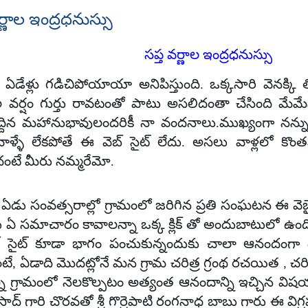
ర్ణాల ఇంద్రధనుస్సు
సప్త వర్ణాల ఇంద్రధనుస్సు
ే ఏడేళ్లు గడిచిపోయాయా అనిపిస్తుంది. ఒక్కసారి వెనక్కి
ల వర్షం గుర్తు రావటంతో పాటు అసలిదంతా చేసింది మేమేన
్దిన మహానుభావులందరికీ నా వందనాలు.ముఖ్యంగా నన్ను
వాళ్ళే లేకపోతే ఈ వెబ్ సైట్ లేదు. అసలు వాళ్లలో కొ
ంటే మీరు నమ్మరేమో.
ఏడు సంవత్సరాల్లో గ్రామంలో జరిగిన ప్రతి సంఘటన ఈ వె
ు ఏ సమాచారం కావాలన్నా ఒక్క క్లిక్ తో అందుబాటులో ఉంది.
్ సైట్ కూడా భాగం పంచుకున్నందుకు చాలా ఆనందంగా 
టే, ఏడాది మొదట్లోనే మన గ్రామ చరిత్ర గ్రంథ రచయిత , చరిత్
న్ని గ్రామంలో నెలకొల్పటం అత్యంత ఆనందాన్ని ఇచ్చిన విషయం.
్రసాద్ గారి చొరవతో శ్రీ గొర్రెపాటి రంగనాధ బాబు గారు ఈ విగ్ర