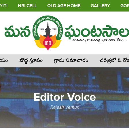
ITI
NRI CELL
OLD AGE HOME
GALLERY
GOR
లయం
బౌద్ధ స్తూపం
గ్రామ సమాచారం
చరిత్రలో ఓ రో
Editor Voice
Rajesh Vemuri