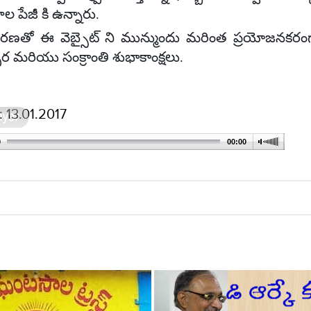
 పేజీ కి ఉన్నారు.
ణతో ఈ వెబ్సైట్ ని మున్ముందు మరింత ప్రయోజనకరంగా 
ర మరియు సంక్రాంతి శుభాకాంక్షలు.
: 13.01.2017
deo could not be loaded, either because the server or network
failed or because the format is not supported:
0
00:00
https://managhantasala.net/audiofile