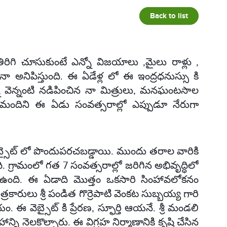
Back to list
 తిరిగి చూసుకుంటే ఎన్నో విజయాలు ,మైలు రాళ్లు ,
ా అనిపిస్తుంది. ఈ ఏడేళ్ల లో ఈ ఇంద్రధనుస్సు కి
 వెన్నంటి నడిపించిన నా మిత్రులు, మనఘంటసాల
ంతమందిని ఈ ఏడు సంవత్సరాల్లో ఎప్పుడూ నేరుగా
బ్సైట్ లో పొందుపరచబడ్డాయి. ముందు తరాల వారికి
 గ్రామంలో గత 7 సంవత్సరాల్లో జరిగిన అభివృద్ధిలో
ఉంది. ఈ ఏడాది మొత్తం ఒకసారి సింహావలోకనం
రకారులు శ్రీ పండిత గొర్రెపాటి వెంకట సుబ్బయ్య గారి
 ఈ వెబ్సైట్ కి ప్రేరణ, స్ఫూర్తి ఆయనే. శ్రీ మండలి
హాన్ని నెలకొల్పారు. ఈ విగ్రహ నిర్మాణానికి కృషి చేసిన