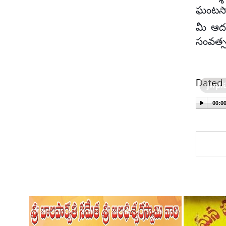
ఘంటసాల
మీ ఆదర
సంవత్స
Dated 
The vi
00:0