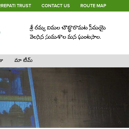
REPATI TRUST
CONTACT US
ROUTE MAP
జు
మా టీమ్