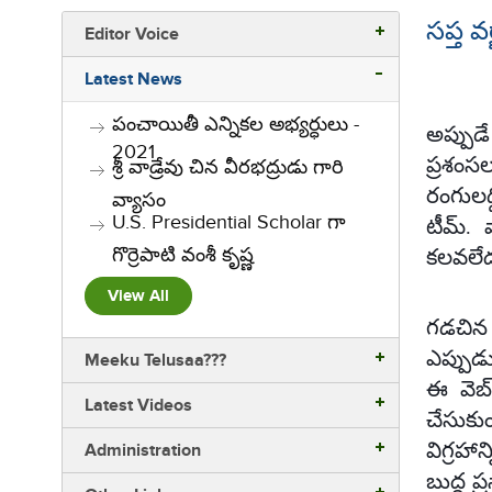
సప్త వ
Editor Voice
Latest News
పంచాయితీ ఎన్నికల అభ్యర్ధులు -
అప్పుడ
2021
ప్రశంస
శ్రీ వాడ్రేవు చిన వీరభద్రుడు గారి
రంగులద
వ్యాసం
U.S. Presidential Scholar గా
టీమ్. 
గొర్రెపాటి వంశీ కృష్ణ
కలవలేద
View All
గడచిన 
ఎప్పుడ
Meeku Telusaa???
ఈ వెబ
Latest Videos
చేసుకుం
విగ్రహా
Administration
బుద్ధ ప