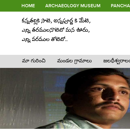
HOME
ARCHAEOLOGY MUSEUM
PANCHAY
మా గురించి
మండల గ్రామాలు
జలధీశ్వరా