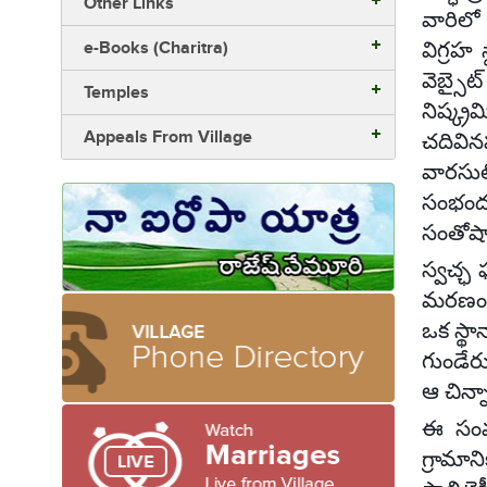
Other Links
వారిలో శ
e-Books (Charitra)
విగ్రహ 
వెబ్సై
Temples
నిష్క
Appeals From Village
చదివిన
వారసుల
సంభంద
సంతోషాన
స్వచ్ఛ 
మరణం గ
ఒక స్థ
గుండేరు
ఆ చిన్
ఈ సంవత
గ్రామా