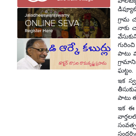
పాలిటె
డిప్యూట
గ్రామ చ
నాకు చ
వేసుకు
గురించి 
పాటు మ
గ్రామా
ఘట్టం.
ఇక స్వ
తీసుకువ
పాటు ఈ
ఇక ఈ స
వార్తల
సంవత్స
సందర్శి