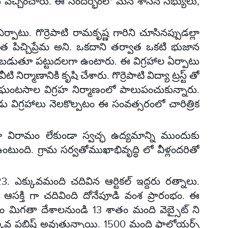
లు వెచ్చించారు. ఈ సందర్భంలో మన శాసన సభ్యులు,
్పాటు. గొర్రెపాటి రామకృష్ణ గారిని చూసినప్పుడల్లా
త పిచ్చిప్రేమ అని. ఒకదాని తర్వాత ఒకటి భుజాన
టుబడుతూ పట్టుదలగా ఉంటారు. ఈ విగ్రహాల ఏర్పాటు
నిర్మాణానికి కృషి చేశారు. గొర్రెపాటి విద్యా ట్రస్ట్ తో
ఘంటసాల విగ్రహ నిర్మాణంలో పాలుపంచుకున్నారు.
 విగ్రహాలు నెలకొల్పటం ఈ సంవత్సరంలో చారిత్రిక
ా విరామం లేకుండా స్వచ్ఛ ఉద్యమాన్ని ముందుకు
 ఉంటుంది. గ్రామ సర్వతోముఖాభివృద్ధి లో వీళ్లందరితో
3. ఎక్కువమంది చదివిన ఆర్టికల్ ఇద్దరు రత్నాలు.
ఆసక్తి గా చదివింది దోనేపూడి వంశ ప్రారంభం. ఈ
మిగతా దేశాలనుండి 13 శాతం మంది వెబ్సైట్ ని
 ఎక్కువ పబ్లిష్ అవుతున్నాయి. 1500 మంది ఫాలోయర్స్