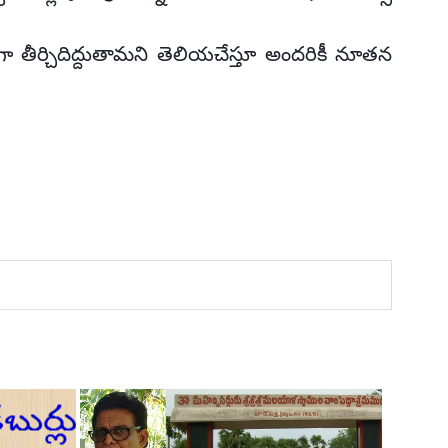
తీర్చిదిద్దుతామని తెలియచేస్తూ అందరికీ నూతన