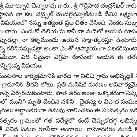
్రీ మూల్పూరి చెన్నారావు గారు , శ్రీ గొర్రెపాటి చంద్రశేఖర్ గా
స్థాపన నా కల. వెబ్సైట్ మొదలైనప్పటినుండి దీనిని లక్ష్య
ట్ విషయంలో నన్ను అత్యంత ప్రభావితం చేసింది, వెంకట సుబ
్రమించారు. ఎందుకో తెలియదు కానీ నా మదిలో ఆయన ర
ప్పుడల్లా నా కళ్ళముందు ఆయన సాక్షాత్కరిస్తూ ఉంటా
్ని కలిసినప్పుడల్లా అంతా ఎంతో ఆప్యాయంగా పలకరిస్తుం
మేమో. ఏది ఏమైనా విగ్రహ రూపంలో ఆయన ఈ తరం వా
్నిస్తున్న విషయం.
ఘంటసాల కార్యక్రమానికి వారధి గా నిలిచి గ్రామ అభివృద్ధిక
్రామానికి తీరని లోటు. ప్రతి మనిషికి మరణం అనివార్
ానాన్ని ఏర్పరచుకుంటారు. పాత తరం అంతా ఒక్కొకరుగా నిష
లో మునిగి మృతి చెందిన నళిని , చైతన్య ల విషాద సంఘటన గ
నారులు అర్ధాంతరంగా తనువు చాలించటం ఈ సంవత్సరం జరిగ
్సరం గ్రామంలో గత పదేళ్లలో కంటే చెప్పుకోదగ్గ అభివృ
నికి వివిధ పనుల రూపేణా అందాయి. రామానగరం నుండి