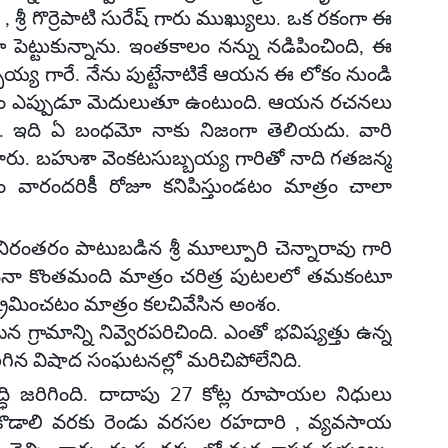
రు , శ్రీ గొర్రెపాటి సురేష్ గారు ముఖ్యులు. ఒక రకంగా ఈ
ంగా పెట్టుకున్నాను. ఇంతకాలం నన్ను నడిపించింది, ఈ
్బయ్య గారే. నేను పుట్టేనాటికే ఆయన ఈ లోకం నుండి
ూపం ఎప్పుడూ మెదులుతూ ఉంటుంది. ఆయన రచనలు
రు. ఇది ఏ బంధమో నాకు నిజంగా తెలియదు. వారి
టారు. బహుశా వెంకటసుబ్బయ్య గారితో నాది గతజన్మ
రందరికీ రోజూ కనిపిస్తుండటం మాత్రం చాలా
ి నిరంతరం పాటుబడిన శ్రీ మూల్పూరి చెన్నారావు గారి
యమైనా కొంతమంది మాత్రం చరిత్ర పుటలలో తమకంటూ
్క్రమించటం మాత్రం కలచివేసిన అంశం.
్రామాన్ని నివ్వెరపరిచింది. ఎంతో భవిష్యత్తు ఉన్న
ిన విషాద సంఘటనల్లో మరిచిపోలేనిది.
ద్ధి జరిగింది. దాదాపు 27 కోట్ల రూపాయల నిధులు
 కొడాలి వరకు రెండు వరసల రహదారి , వ్యవసాయ