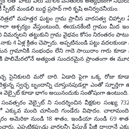
క్నీక్ లతో పాటు పలు మౌలిక వసతులకి అత్యధికంగా నిధు
ీ స్పీకర్ మండలి బుద్ధ ప్రసాద్ గారి కృషి అనిర్వచనీయం.
రిత్రలో మహత్తర ఘట్టం గ్రామ ప్రాచీన వారసత్వ చిహ్నాల ఏర
ాలా ఆశ్చర్యం వేస్తుంటుంది, ఈయనకేంటి గ్రామం మీద ఇం
ని విమర్శలని తట్టుకుని గ్రామ వైభవం కోసం నిరంతరం పా
నాకు 4 ఏళ్ల క్రితం చెప్పారు. అప్పటినుండి పట్టు వదలకుండా వీటి 
న గ్రామానికి సంభంధం లేని గాదె సాయిరాం గారు కూడా 
నికి పొలిమేరలోనే అత్యంత సుందరమైన ప్రాంతంగా ఈ మూడు
చ్ఛ సైనికులది మరో దారి. ఏడాది పైగా ఒక్క రోజు కూడ
ెళ్తున్న స్వచ్ఛ బృందాన్ని చూస్తునపుడల్లా ఎంతో స్ఫూర్తిగా
 వెబ్సైట్ కూడా భాగం అయినందుకు సంతోషంగా ఉంటుంది.
ంవత్సరం వెబ్సైట్ ని సందర్శించిన వీక్షకుల సంఖ్య 732
లో ఎక్కువ మంది చూసింది గుండేరు విషాదం. చాలామంది 
రం అమెరికా నుండి 18 శాతం, ఇండియా నుండి 69 శాతం 
ంచారు. ఎప్పటికప్పుడు వార్తలన్నీ ఫేస్బుక్ పేజీ ద్వారానే