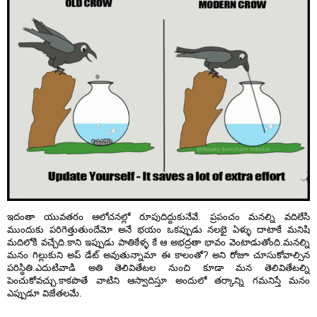
ఇదంతా యువతరం ఆలోచనల్లో రూపుదిద్దుకునేవే. ప్రపంచం మనల్ని వదిలేసి
ముందుకు పరిగెత్తుతుందేమో అనే భయం ఒకప్పుడు నలభై ఏళ్ళు దాటాకే మనిషి
మదిలోకి వచ్చేది.కాని ఇప్పుడు పాతికేళ్ళ కే ఆ అభద్రతా భావం వెంటాడుతోంది.మనల్ని
మనం గిల్లుకుని అప్ డేట్ అవుతున్నామా ఈ కాలంతో? అని రోజూ చూసుకోవాల్సిన
పరిస్ధితి.ఎదుటివాడి అతి తెలివితేటల నుంచి కూడా మన తెలివితేటల్ని
పెంచుకోవచ్చు.కాకపొతే వాటిని ఆస్వాదిస్తూ అందులో తర్కాన్ని గమనిస్తే మనం
ఎప్పుడూ విజేతలమే.