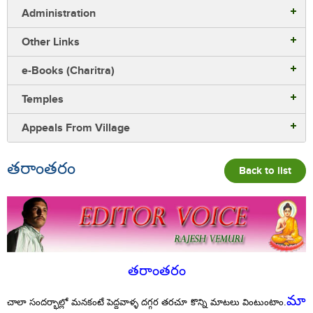
Administration
Other Links
e-Books (Charitra)
Temples
Appeals From Village
తరాంతరం
Back to list
తరాంతరం
మా
చాలా సందర్భాల్లో మనకంటే పెద్దవాళ్ళ దగ్గర తరచూ కొన్ని మాటలు వింటుంటాం.