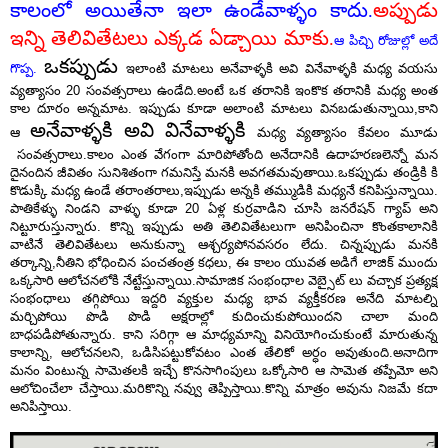
కాలంలో అయితేనా ఇలా ఉండేవాళ్ళం కాదు.
అప్పుడు
ఇన్ని తెలివితేటలు ఎక్కడ ఏడ్చాయి మాకు.
ఆ పిచ్చి రోజుల్లో అదే
ఒకప్పుడు
గొప్ప.
ఇలాంటి మాటలు అనేవాళ్ళకి అవి వినేవాళ్ళకి మధ్య వయసు
వ్యత్యాసం 20 సంవత్సరాలు ఉండేది.అంటే ఒక తరానికి ఇంకొక తరానికి మధ్య అంత
కాల దూరం అన్నమాట. ఇప్పుడు కూడా అలాంటి మాటలు వినబడుతున్నాయి,కాని
అనేవాళ్ళకి అవి వినేవాళ్ళకి
ఆ
మధ్య వ్యత్యాసం కేవలం మూడు
సంవత్సరాలు.కాలం ఎంత వేగంగా మారిపోతోంది అనేదానికి ఉదాహరణలెన్నో మన
దైనందిన జీవితం సునిశితంగా గమనిస్తే మనకి అవగతమవుతాయి.ఒకప్పుడు తండ్రికి కి
కొడుక్కి మధ్య ఉండే తరాంతరాలు,ఇప్పుడు అన్నకి తమ్ముడికి మధ్యనే కనిపిస్తున్నాయి.
పాతికేళ్ళు నిండని వాళ్ళు కూడా 20 ఏళ్ల కుర్రవాడిని చూసి జనరేషన్ గ్యాప్ అని
నిట్టూరుస్తున్నారు. కొన్ని ఇప్పుడు అతి తెలివితేటలుగా అనిపించినా కొంతకాలానికి
వాటినే తెలివితేటలు అనుకున్నా ఆశ్చర్యపోనవసరం లేదు. చిన్నప్పుడు మనకి
తర్కాన్ని,నీతిని భోధించిన పంచతంత్ర కధలు, ఈ కాలం యువత అడిగే లాజిక్ ముందు
ఒక్కసారి ఆలోచనలోకి నేట్టేస్తున్నాయి.సామాజిక సంభంధాల వెబ్సైట్ లు వచ్చాక ప్రత్యక్ష
సంభంధాలు తగ్గిపోయి ఇద్దరి వ్యక్తుల మధ్య భావ వ్యక్తీకరణ అనేది మాటల్ని
మర్చిపోయి పొడి పొడి అక్షరాల్లో కుదించుకుపోయిందని చాలా మంది
బాధపడిపోతున్నారు. కాని సరిగ్గా ఆ మాధ్యమాన్ని వినియోగించుకుంటే మారుతున్న
కాలాన్ని, ఆలోచనలని, ఒడిసిపట్టుకోవటం ఎంత తేలికో అర్ధం అవుతుంది.అనాదిగా
మనం వింటున్న సామెతలకి ఇచ్చే కొనసాగింపులు ఒక్కోసారి ఆ సామెత తప్పేమో అని
ఆలోచించేలా చేస్తాయి.మరికొన్ని నవ్వు తెప్పిస్తాయి.కొన్ని మాత్రం అవును నిజమే కదా
అనిపిస్తాయి.