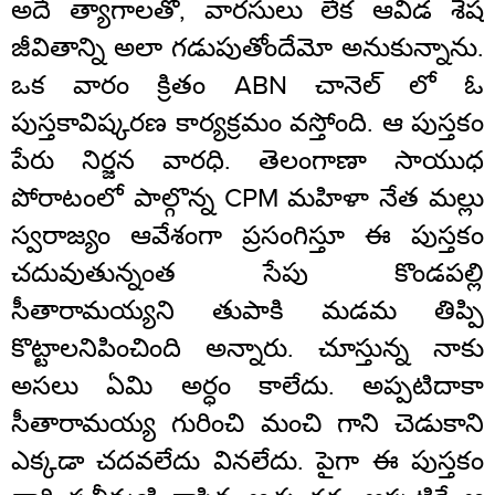
అదే త్యాగాలతో, వారసులు లేక ఆవిడ శేష
జీవితాన్ని అలా గడుపుతోందేమో అనుకున్నాను.
ఒక వారం క్రితం ABN చానెల్ లో ఓ
పుస్తకావిష్కరణ కార్యక్రమం వస్తోంది. ఆ పుస్తకం
పేరు నిర్జన వారధి. తెలంగాణా సాయుధ
పోరాటంలో పాల్గొన్న CPM మహిళా నేత మల్లు
స్వరాజ్యం ఆవేశంగా ప్రసంగిస్తూ ఈ పుస్తకం
చదువుతున్నంత సేపు కొండపల్లి
సీతారామయ్యని తుపాకి మడమ తిప్పి
కొట్టాలనిపించింది అన్నారు. చూస్తున్న నాకు
అసలు ఏమి అర్ధం కాలేదు. అప్పటిదాకా
సీతారామయ్య గురించి మంచి గాని చెడుకాని
ఎక్కడా చదవలేదు వినలేదు. పైగా ఈ పుస్తకం