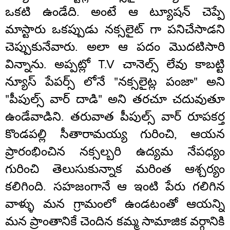
ఒకటి ఉండేది. అంటే ఆ ట్యూషన్ చెప్పే
మాస్టారు ఒకప్పుడు నక్సలైట్ గా పనిచేసాడని
చెప్పుకునేవారు. అలా ఆ పదం మొదటిసారి
విన్నాను. అప్పట్లో T.V చానెల్స్ లేవు కాబట్టి
న్యూస్ పేపర్స్ లోనే "నక్సలైట్ల పంజా" అని
"పీపుల్స్ వార్ దాడి" అని తరచూ చదువుతూ
ఉండేవాడిని. తరువాత పీపుల్స్ వార్ రూపకర్త
కొండపల్లి సీతారామయ్య గురించి, ఆయన
ప్రారంభించిన నక్సల్బరి ఉద్యమ నేపధ్యం
గురించి తెలుసుకున్నాక మరింత ఆశ్చర్యం
కలిగింది. సహజంగానే ఆ ఇంటి పేరు గలిగిన
వాళ్ళు మన గ్రామంలో ఉండటంతో ఆయన్ని
మన ప్రాంతానికే చెందిన కమ్మ సామాజిక వర్గానికి