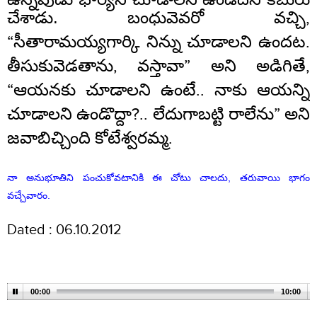
చేశాడు.
బంధువెవరో వచ్చి,
“సీతారామయ్యగార్కి నిన్ను చూడాలని ఉందట.
తీసుకువెడతాను, వస్తావా” అని అడిగితే,
“ఆయనకు చూడాలని ఉంటే.. నాకు ఆయన్ని
చూడాలని ఉండొద్దా?.. లేదుగాబట్టి రాలేను” అని
జవాబిచ్చింది కోటేశ్వరమ్మ.
నా అనుభూతిని పంచుకోవటానికి ఈ చోటు చాలదు, తరువాయి భాగం
వచ్చేవారం.
Dated : 06.10.2012
00:00
10:00