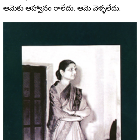
ఆమెకు ఆహ్వానం రాలేదు. ఆమె వెళ్ళలేదు.