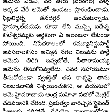
ఆమెను విడచి, వేరే ఊరు (వరంగల్) వెళ్ళి
అక్కడ వేరే ఆమెతో ఉండటం ప్రారంభించాడు.
ఫిల్లలిద్దర్నీ తనదగ్గరే ఉంచుకున్నాడు.
హైస్కూల్‌చదువు కూడా లేని ముప్పై ఐదేళ్ళ
కోటేశ్వరమ్మకు ఆర్థికంగా ఏ ఆలంబనా లేకుండా
పోయింది. నిషేధకాలంలో కమ్యూనిస్టుపార్టీ
అవసరాలకోసం అమ్మిన నగల విలువను పార్టీ
ఆమెకు తిరిగి ఇవ్వబోతే, సీతారామయ్య
ఆమెను తీసుకోనివ్వలేదు. ఎవరి సహాయమూ
తీసుకోకుండా స్వశక్తితో తన కాళ్ళపై తాను
నిలబడడానికి నిశ్చయించుకొని, ఆ వయసులో
ఆమె హైదరాబాదు ఆంధ్ర మహిళా సభలో మెట్రిక్
చదవడానికి చేరింది. ప్రభుత్వం వారిచ్చిన స్టైపెండ్
ఫీజులకు సరిపోతే, రేడియో నాటకాలలోనూ,