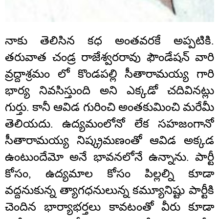
నాకు తెలిసిన కధ అంతవరకే అప్పటికి.
తరువాత చండ్ర రాజేశ్వరరావు ఫౌండేషన్ వారి
వ్రద్దాశ్రమం లో కొండపల్లి సీతారామయ్య గారి
భార్య నివసిస్తుంది అని ఎక్కడో చదివినట్లు
గుర్తు. కానీ ఆవిడ గురించి అంతకుమించి మరేమీ
తెలియదు. ఉద్యమంలోనో లేక సహజంగానో
సీతారామయ్య నిష్క్రమణంతో ఆవిడ అక్కడ
ఉంటుందేమో అనే భావనలోనే ఉన్నాను. పార్టీ
కోసం, ఉద్యమాల కోసం పిల్లల్ని కూడా
వద్దనుకున్న త్యాగధనులున్న కమ్యూనిష్టు పార్టీకి
చెందిన భార్యాభర్తలు కావటంతో వీరు కూడా