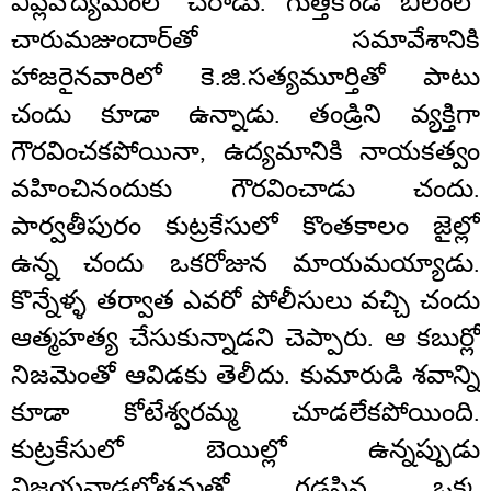
విప్లవోద్యమంలో చేరాడు. గుత్తికొండ బిలంలో
చారుమజుందార్‌తో సమావేశానికి
హాజరైనవారిలో కె.జి.సత్యమూర్తితో పాటు
చందు కూడా ఉన్నాడు. తండ్రిని వ్యక్తిగా
గౌరవించకపోయినా, ఉద్యమానికి నాయకత్వం
వహించినందుకు గౌరవించాడు చందు.
పార్వతీపురం కుట్రకేసులో కొంతకాలం జైల్లో
ఉన్న చందు ఒకరోజున మాయమయ్యాడు.
కొన్నేళ్ళ తర్వాత ఎవరో పోలీసులు వచ్చి చందు
ఆత్మహత్య చేసుకున్నాడని చెప్పారు. ఆ కబుర్లో
నిజమెంతో ఆవిడకు తెలీదు. కుమారుడి శవాన్ని
కూడా కోటేశ్వరమ్మ చూడలేకపోయింది.
కుట్రకేసులో బెయిల్లో ఉన్నప్పుడు
విజయవాడలోతమతో గడపిన ఒక్క