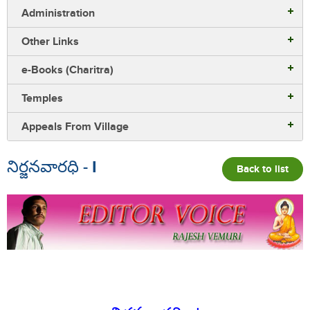
Administration
Other Links
e-Books (Charitra)
Temples
Appeals From Village
నిర్జనవారధి - I
Back to list