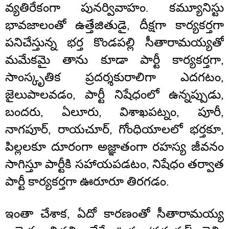
వ్యతిరేకంగా పునర్వివాహం. కమ్యూనిస్టు
భావజాలంతో ఉత్తేజితుడై, దీక్షగా కార్యకర్తగా
పనిచేస్తున్న భర్త కొండపల్లి సీతారామయ్యతో
మమేకమై తాను కూడా పార్టీ కార్యకర్తగా,
సాంస్కృతిక ప్రదర్శకురాలిగా ఎదగటం,
జైలుపాలవడం, పార్టీ నిషేధంలో ఉన్నప్పుడు,
బందరు, ఏలూరు, విశాఖపట్నం, పూరీ,
నాగపూర్, రాయచూర్, గోంధియాలలో భర్తకూ,
పిల్లలకూ దూరంగా అజ్ఞాతంగా రహస్య జీవనం
సాగిస్తూ పార్టీకి సహాయపడటం, నిషేధం తర్వాత
పార్టీ కార్యకర్తగా ఊరూరూ తిరగడం.
ఇంతా చేశాక, ఏదో కారణంతో సీతారామయ్య