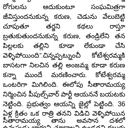
రోగులను ఆదుకుంటూ సంఘమిత్రగా
జీవిస్తుందనుకున్న కరుణ, చెడును వేలుబెట్టి
చూపుతూ తర్జని కథలు రాస్తూ
బ్రతుకుతుందనుకున్న కరుణ, తండ్రిలేని తన
పిల్లలకు తల్లిని కూడా లేకుండా చేసి
వెళ్ళిపోయింది”.చిన్నప్పట్నుంచీ కోటేశ్వరమ్మకి
బాసటగా నిలచిన తల్లి అంజమ్మ కూడా కరుణ
కన్నా ముందే మరణించారు. కోటేశ్వరమ్మ
ఒంటరిగా మిగిలింది. ఈలోపు సీతారామయ్య
నిర్మించిన పీపుల్స్‌వార్ పార్టీ ఆయననే బయటకు
నెట్టింది. ప్రభుత్వం ఆయన్ని జైల్లో పెట్టింది.
36
ఏళ్ల క్రితం ఒక రాత్రి తనని విడిచి వెళ్ళిపోయిన
సీతారామయ్య తాను అవసాన దశలో
ఉన్నపుడు భార్యని చూడాలని ఉండదని కబురు