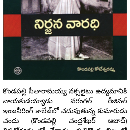
కొండపల్లి సీతారామయ్య నక్సలైటు ఉద్యమానికి
నాయకుడయ్యాడు. వరంగల్ రీజినల్
ఇంజనీరింగ్ కాలేజ్‌లో చదువుతున్న కుమారుడు
చందు (కొండపల్లి చంద్రశేఖర్ ఆజాద్)