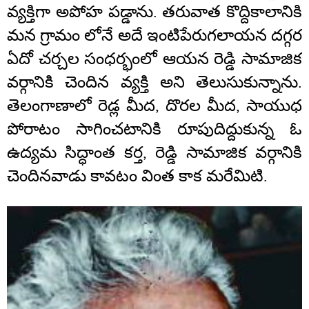
వ్యక్తిగా అపోహ పడ్డాను. తరువాత కొద్దికాలానికి
మన గ్రామం లోనే అదే ఇంటిపేరుగలాయన దగ్గర
ఏదో చర్చల సంధర్భంలో ఆయన రెడ్డి సామాజిక
వర్గానికి చెందిన వ్యక్తి అని తెలుసుకున్నాను.
తెలంగాణాలో రెడ్ల మీద, దొరల మీద, సాయుధ
పోరాటం సాగించటానికి రూపుదిద్దుకున్న ఓ
ఉద్యమ సిద్ధాంత కర్త, రెడ్డి సామాజిక వర్గానికి
చెందినవాడు కావటం వింత కాక మరేమిటి.