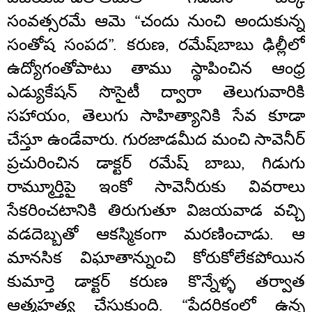
సంవత్సరమే ఆమె “చందు నుంచి అందుకున్న
సంతోష సంపద”. కరుణ, రమేష్‌బాబు ఢిల్లీలో
ఉద్యోగంతోపాటు తాము స్థాపించిన ఆంధ్ర
ఎడ్యుకేషన్ సొసైటీ ద్వారా తెలుగువారికి
సహాయం, తెలుగు సాహిత్యానికి సేవ కూడా
చేస్తూ ఉండేవారు. గురజాడమీద మంచి సావెనీర్
ప్రచురించిన డాక్టర్ రమేష్ బాబు, గిడుగు
రామ్మూర్తిపై ఇంకో సావెనీరుకు వివరాలు
సేకరించటానికి తిరుగుతూ విజయవాడ వచ్చి
వడదెబ్బతో ఆకస్మికంగా మరణించాడు. ఆ
మానసిక విఘాతాన్నుంచి కోరుకోలేకపోయిన
కుమార్తె డాక్టర్ కరుణ కొన్నేళ్ళ తర్వాత
ఆత్మహత్య చేసుకుంది. “పేదరికంలో ఉన్న