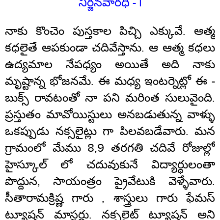
నిర్జనవారధి - I
నాకు కొంచెం పుస్తకాల పిచ్చి ఎక్కువే. ఆత్మ
కధలైతే ఆపకుండా చదివేస్తాను. ఆ ఆత్మ కధలు
ఉద్యమాల నేపధ్యం అయితే అది నాకు
మృష్టాన్న భోజనమే. ఈ మధ్య ఇంటర్నెట్లో ఈ -
బుక్స్ రావటంతో నా పని మరింత సులువైంది.
ప్రస్తుతం మావోయిస్టులు అనబడుతున్న వాళ్ళు
ఒకప్పుడు నక్సలైట్లు గా పిలవబడేవారు. మన
గ్రామంలో మేము 8,9 తరగతి చదివే రోజుల్లో
హైస్కూల్ లో చదువుకునే విద్యార్ధులంతా
పొద్దున, సాయంత్రం ప్రైవేటుకి వెళ్ళేవారు.
సీతారామక్రిష్ణ గారు , శాస్త్రులు గారు ఫేమస్
ట్యూషన్ మాస్టర్లు. నక్సలైట్ ట్యూషన్ అని