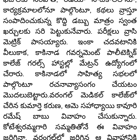
కార్యక్రమాలలోనూ పాల్గొంటూ, కథలు వ్రాస్తూ
సంపాదించుకున్న కొద్ది డబ్బు మాత్రం స్వంత
ఖర్చులకు సరి పెట్టుకునేవారు. పరీక్షలు వ్రాసి
మెట్రిక్ పాసయ్యారు. ఇంకా చదవటానికి
వీలుకాక, కాకినాడ గవర్నమెంట్ పాలీటెక్నిక్
కాలేజ్ గరల్స్ హాస్టల్లో మేట్రన్ ఉద్యోగంలో
చేరారు. కాకినాడలో సాహిత్య సభలలో
పాల్గొంటూ రచనావ్యాసంగం చేయటం
మొదలుబెట్టారు.
వరంగల్ మెడికల్ కాలేజ్‌లో
చేరిన కుమార్తె కరుణ, ఆమె సహాధ్యాయి కావూరి
రమేష్ బాబు వివాహం చేసుకున్నారు.
కోటేశ్వరమ్మగారి సమ్మతితోనే ఈ వివాహం
జరిగినా, వరంగల్‌లో జరిగిన ఆ వివాహానికి