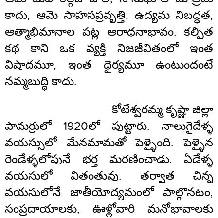
కాదు, ఆమె సాహసప్రవృత్తి, ఉద్యమ నిబద్ధత,
ఆత్మాభిమానాల పట్ల ఆరాధనాభావం. కల్పిత
కథ కాని ఒక వ్యక్తి నిజజీవితంలో ఇంత
విషాదమూ, ఇంత ధైర్యమూ ఉంటుందంటే
నమ్మబుద్ధి కాదు.
కోటేశ్వరమ్మ కృష్ణా జిల్లా
పామర్రులో 1920లో పుట్టారు. నాలుగైదేళ్ళ
వయస్సులో మేనమామతో పెళ్ళైంది. పెళ్ళైన
రెండేళ్ళలోపునే భర్త మరణించాడు. ఏడేళ్ళ
వయసులో వితంతువు. తర్వాత చిన్న
వయసులోనే జాతీయోద్యమంలో పాల్గొనటం,
సంప్రదాయాలకు, ఊళ్లోవారి మనోభావాలకు