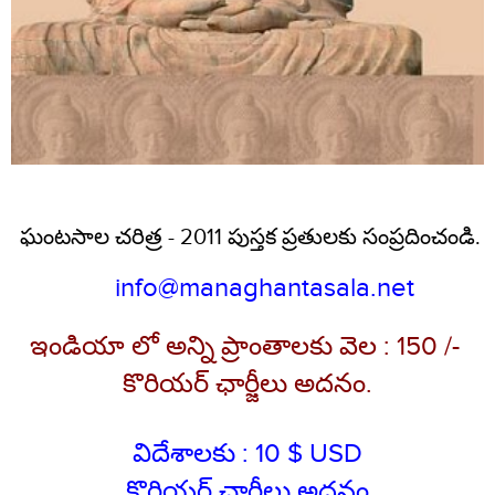
ఘంటసాల చరిత్ర - 2011 పుస్తక ప్రతులకు సంప్రదించండి.
info@managhantasala.net
ఇండియా లో అన్ని ప్రాంతాలకు వెల : 150 /-
కొరియర్
ఛార్జీలు అదనం.
విదేశాలకు : 10 $ USD
కొరియర్ ఛార్జీలు అదనం