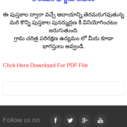
ఈ పుస్తకాల ద్వారా వచ్చే ఆదాయాన్ని,తెరమరుగవుతున్న
మరి కొన్ని పుస్తకాల పునర్ముద్రణ కి వినియోగించటం
జరుగుతుంది.
గ్రామ చరిత్ర పరిరక్షణ ఉద్యమం లో మీరు కూడా
భాగస్తులు అవ్వండి.
Click Here Download For PDF File
Follow us on